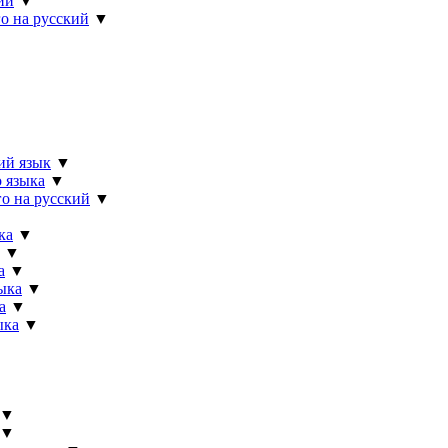
ий
▼
о на русский
▼
ий язык
▼
 языка
▼
о на русский
▼
ка
▼
▼
а
▼
ыка
▼
а
▼
ыка
▼
▼
▼