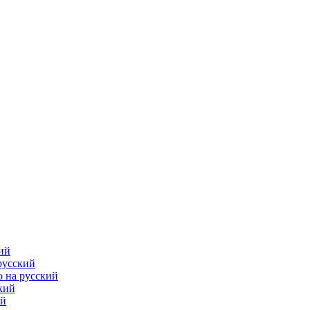
ий
русский
 на русский
кий
ий