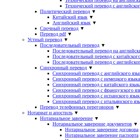
Технический перевод на английск
Технический перевод с английског
Политический перевод
▼
Китайский язык
▼
Английский язык
▼
Срочный перевод
▼
Перевод pdf
▼
Устный перевод
▼
Последовательный перевод
▼
Последовательный перевод на английск
Последовательный перевод с китайского
Последовательный перевод с английског
Синхронный перевод
▼
Синхронный перевод с английского язы
Синхронный перевод с немецкого языка
Синхронный перевод с китайского язык
Синхронный перевод с французского яз
Синхронный перевод с испанского язык
Синхронный перевод с итальянского яз
Перевод телефонных переговоров
▼
Нотариат и апостиль
▼
Нотариальное заверение
▼
Нотариальное заверение документов
▼
Нотариальное заверение договора
Нотариальное заверение паспорта