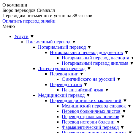
О компании
Бюро переводов Симвэлл
Переводим письменно и устно на 88 языков
Оплатить перевод онлайн
Меню
Услуги
▼
Письменный перевод
▼
Нотариальный перевод
▼
Нотариальный перевод документов
▼
Нотариальный перевод паспорта
Нотариальный перевод диплома
Литературный перевод
▼
Перевод книг
▼
С английского на русский
▼
Перевод стихов
▼
На английский язык
▼
Медицинский перевод
▼
Перевод медицинских заключений
▼
Медицинский перевод справок
▼
Перевод больничных листов
▼
Перевод страховых полисов
▼
Перевод истории болезни
▼
Фармацевтический перевод
▼
Перевод медицинских выписок
▼