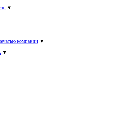
тов
▼
▼
 печатью компании
▼
в
▼