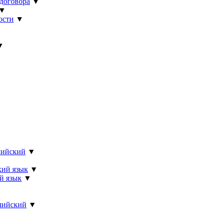
 договора
▼
▼
ости
▼
▼
лийский
▼
кий язык
▼
й язык
▼
лийский
▼