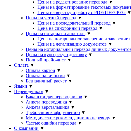
Цены на редактирование перевода
▼
Цены на форматирование текстовых докумен
Цены на вёрстку и работу с PDF/TIFF/JPEG
Цены на устный перевод
▼
Цены на последовательный перевод
▼
Цена на синхронный перевод
▼
Цены на нотариат и апостиль
▼
Цена на нотариальное заверение и заверение
Цены на легализацию документов
▼
Цены на нотариальный перевод личных документо
Цены на курьерскую доставку
▼
Полный прайс-лист
▼
Оплата
▼
Оплата картой
▼
Оплата наличными
▼
Безналичный расчет
▼
Языки
▼
Переводчикам
▼
Вакансии для переводчиков
▼
Анкета переводчика
▼
Анкета верстальщика
▼
Требования к оформлению
▼
Методические рекомендации по переводу
▼
Частые ошибки перевода
▼
О компании
▼