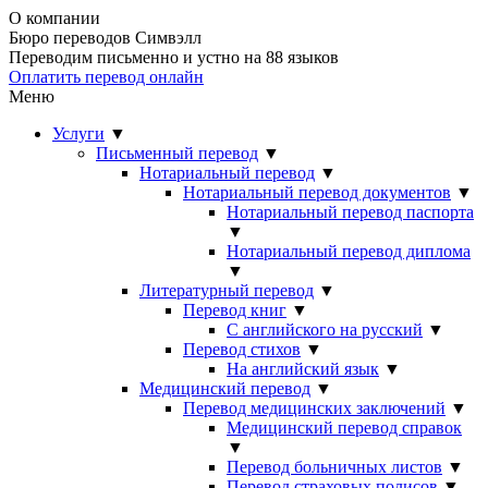
О компании
Бюро переводов Симвэлл
Переводим письменно и устно на 88 языков
Оплатить перевод онлайн
Меню
Услуги
▼
Письменный перевод
▼
Нотариальный перевод
▼
Нотариальный перевод документов
▼
Нотариальный перевод паспорта
▼
Нотариальный перевод диплома
▼
Литературный перевод
▼
Перевод книг
▼
С английского на русский
▼
Перевод стихов
▼
На английский язык
▼
Медицинский перевод
▼
Перевод медицинских заключений
▼
Медицинский перевод справок
▼
Перевод больничных листов
▼
Перевод страховых полисов
▼