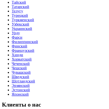
Тайский
Татарский
Телугу
Турецкий
Туркменский
Узбекский
Украинский
Урду
Фарси
Филиппинский
Финский
Французский
Хинди
Хорватский
Чеченский
Чешский
Чувашский
Шведский
Шотландский
Эрзянский
Эстонский
Японский
Клиенты о нас