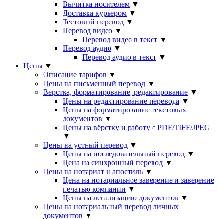
Вычитка носителем
▼
Доставка курьером
▼
Тестовый перевод
▼
Перевод видео
▼
Перевод видео в текст
▼
Перевод аудио
▼
Перевод аудио в текст
▼
Цены
▼
Описание тарифов
▼
Цены на письменный перевод
▼
Верстка, форматирование, редактирование
▼
Цены на редактирование перевода
▼
Цены на форматирование текстовых
документов
▼
Цены на вёрстку и работу с PDF/TIFF/JPEG
▼
Цены на устный перевод
▼
Цены на последовательный перевод
▼
Цена на синхронный перевод
▼
Цены на нотариат и апостиль
▼
Цена на нотариальное заверение и заверение
печатью компании
▼
Цены на легализацию документов
▼
Цены на нотариальный перевод личных
документов
▼