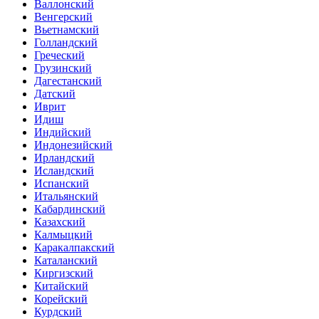
Валлонский
Венгерский
Вьетнамский
Голландский
Греческий
Грузинский
Дагестанский
Датский
Иврит
Идиш
Индийский
Индонезийский
Ирландский
Исландский
Испанский
Итальянский
Кабардинский
Казахский
Калмыцкий
Каракалпакский
Каталанский
Киргизский
Китайский
Корейский
Курдский