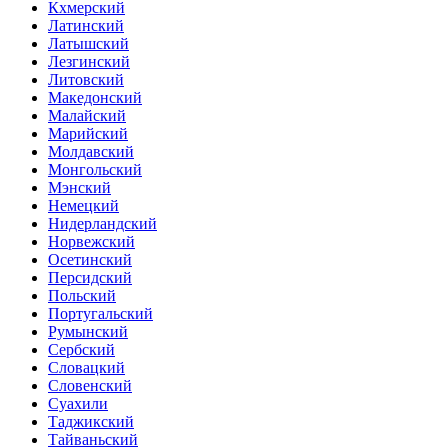
Кхмерский
Латинский
Латышский
Лезгинский
Литовский
Македонский
Малайский
Марийский
Молдавский
Монгольский
Мэнский
Немецкий
Нидерландский
Норвежский
Осетинский
Персидский
Польский
Португальский
Румынский
Сербский
Словацкий
Словенский
Суахили
Таджикский
Тайваньский