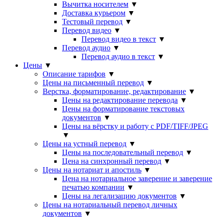
Вычитка носителем
▼
Доставка курьером
▼
Тестовый перевод
▼
Перевод видео
▼
Перевод видео в текст
▼
Перевод аудио
▼
Перевод аудио в текст
▼
Цены
▼
Описание тарифов
▼
Цены на письменный перевод
▼
Верстка, форматирование, редактирование
▼
Цены на редактирование перевода
▼
Цены на форматирование текстовых
документов
▼
Цены на вёрстку и работу с PDF/TIFF/JPEG
▼
Цены на устный перевод
▼
Цены на последовательный перевод
▼
Цена на синхронный перевод
▼
Цены на нотариат и апостиль
▼
Цена на нотариальное заверение и заверение
печатью компании
▼
Цены на легализацию документов
▼
Цены на нотариальный перевод личных
документов
▼