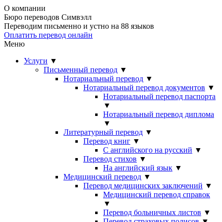
О компании
Бюро переводов Симвэлл
Переводим письменно и устно на 88 языков
Оплатить перевод онлайн
Меню
Услуги
▼
Письменный перевод
▼
Нотариальный перевод
▼
Нотариальный перевод документов
▼
Нотариальный перевод паспорта
▼
Нотариальный перевод диплома
▼
Литературный перевод
▼
Перевод книг
▼
С английского на русский
▼
Перевод стихов
▼
На английский язык
▼
Медицинский перевод
▼
Перевод медицинских заключений
▼
Медицинский перевод справок
▼
Перевод больничных листов
▼
Перевод страховых полисов
▼