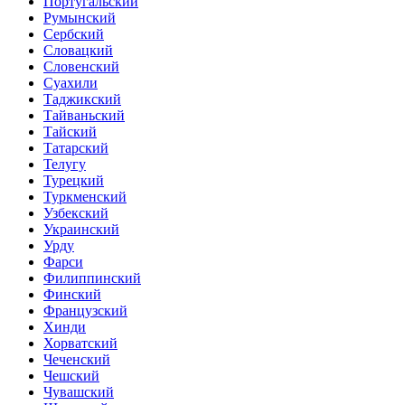
Португальский
Румынский
Сербский
Словацкий
Словенский
Суахили
Таджикский
Тайваньский
Тайский
Татарский
Телугу
Турецкий
Туркменский
Узбекский
Украинский
Урду
Фарси
Филиппинский
Финский
Французский
Хинди
Хорватский
Чеченский
Чешский
Чувашский