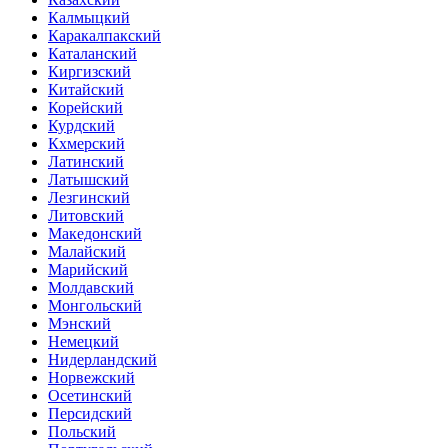
Калмыцкий
Каракалпакский
Каталанский
Киргизский
Китайский
Корейский
Курдский
Кхмерский
Латинский
Латышский
Лезгинский
Литовский
Македонский
Малайский
Марийский
Молдавский
Монгольский
Мэнский
Немецкий
Нидерландский
Норвежский
Осетинский
Персидский
Польский