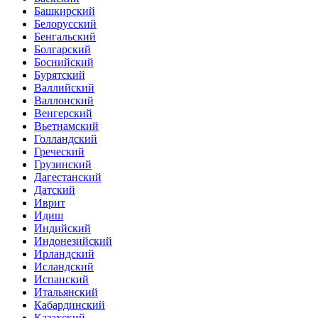
Башкирский
Белорусский
Бенгальский
Болгарский
Боснийский
Бурятский
Валлийский
Валлонский
Венгерский
Вьетнамский
Голландский
Греческий
Грузинский
Дагестанский
Датский
Иврит
Идиш
Индийский
Индонезийский
Ирландский
Исландский
Испанский
Итальянский
Кабардинский
Казахский