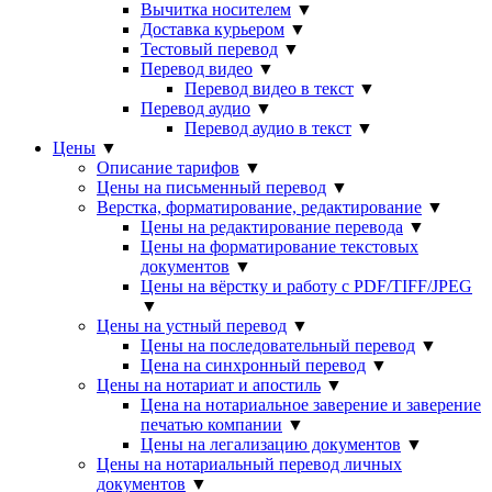
Вычитка носителем
▼
Доставка курьером
▼
Тестовый перевод
▼
Перевод видео
▼
Перевод видео в текст
▼
Перевод аудио
▼
Перевод аудио в текст
▼
Цены
▼
Описание тарифов
▼
Цены на письменный перевод
▼
Верстка, форматирование, редактирование
▼
Цены на редактирование перевода
▼
Цены на форматирование текстовых
документов
▼
Цены на вёрстку и работу с PDF/TIFF/JPEG
▼
Цены на устный перевод
▼
Цены на последовательный перевод
▼
Цена на синхронный перевод
▼
Цены на нотариат и апостиль
▼
Цена на нотариальное заверение и заверение
печатью компании
▼
Цены на легализацию документов
▼
Цены на нотариальный перевод личных
документов
▼