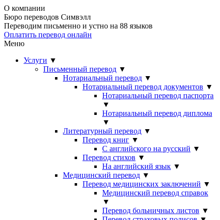
О компании
Бюро переводов Симвэлл
Переводим письменно и устно на 88 языков
Оплатить перевод онлайн
Меню
Услуги
▼
Письменный перевод
▼
Нотариальный перевод
▼
Нотариальный перевод документов
▼
Нотариальный перевод паспорта
▼
Нотариальный перевод диплома
▼
Литературный перевод
▼
Перевод книг
▼
С английского на русский
▼
Перевод стихов
▼
На английский язык
▼
Медицинский перевод
▼
Перевод медицинских заключений
▼
Медицинский перевод справок
▼
Перевод больничных листов
▼
Перевод страховых полисов
▼