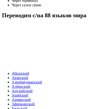
Через терминал
Через салон связи
Переводим с/на 88 языков мира
Абхазский
Аварский
Азербайджанский
Албанский
Английский
Арабский
Армянский
Африканский
Баскский