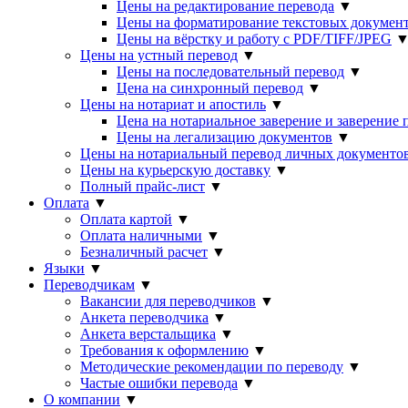
Цены на редактирование перевода
▼
Цены на форматирование текстовых докумен
Цены на вёрстку и работу с PDF/TIFF/JPEG
Цены на устный перевод
▼
Цены на последовательный перевод
▼
Цена на синхронный перевод
▼
Цены на нотариат и апостиль
▼
Цена на нотариальное заверение и заверение
Цены на легализацию документов
▼
Цены на нотариальный перевод личных документо
Цены на курьерскую доставку
▼
Полный прайс-лист
▼
Оплата
▼
Оплата картой
▼
Оплата наличными
▼
Безналичный расчет
▼
Языки
▼
Переводчикам
▼
Вакансии для переводчиков
▼
Анкета переводчика
▼
Анкета верстальщика
▼
Требования к оформлению
▼
Методические рекомендации по переводу
▼
Частые ошибки перевода
▼
О компании
▼