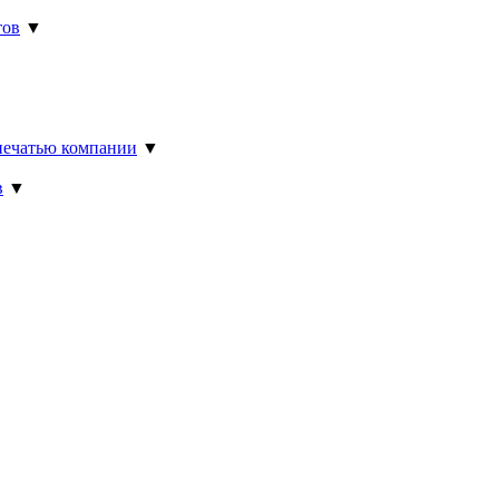
тов
▼
▼
 печатью компании
▼
в
▼