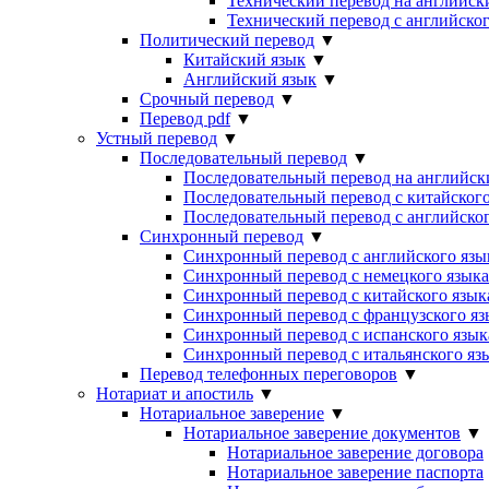
Технический перевод на английск
Технический перевод с английског
Политический перевод
▼
Китайский язык
▼
Английский язык
▼
Срочный перевод
▼
Перевод pdf
▼
Устный перевод
▼
Последовательный перевод
▼
Последовательный перевод на английск
Последовательный перевод с китайского
Последовательный перевод с английског
Синхронный перевод
▼
Синхронный перевод с английского язы
Синхронный перевод с немецкого языка
Синхронный перевод с китайского язык
Синхронный перевод с французского яз
Синхронный перевод с испанского язык
Синхронный перевод с итальянского яз
Перевод телефонных переговоров
▼
Нотариат и апостиль
▼
Нотариальное заверение
▼
Нотариальное заверение документов
▼
Нотариальное заверение договора
Нотариальное заверение паспорта