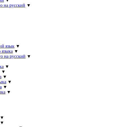
ий
▼
о на русский
▼
ий язык
▼
 языка
▼
о на русский
▼
ка
▼
▼
а
▼
ыка
▼
а
▼
ыка
▼
▼
▼