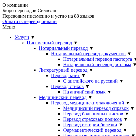
О компании
Бюро переводов Симвэлл
Переводим письменно и устно на 88 языков
Оплатить перевод онлайн
Меню
Услуги
▼
Письменный перевод
▼
Нотариальный перевод
▼
Нотариальный перевод документов
▼
Нотариальный перевод паспорта
Нотариальный перевод диплома
Литературный перевод
▼
Перевод книг
▼
С английского на русский
▼
Перевод стихов
▼
На английский язык
▼
Медицинский перевод
▼
Перевод медицинских заключений
▼
Медицинский перевод справок
▼
Перевод больничных листов
▼
Перевод страховых полисов
▼
Перевод истории болезни
▼
Фармацевтический перевод
▼
Перевод медицинских выписок
▼