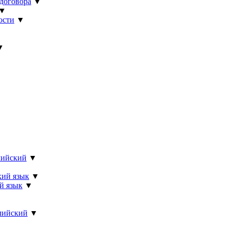
 договора
▼
▼
ости
▼
▼
лийский
▼
кий язык
▼
й язык
▼
лийский
▼