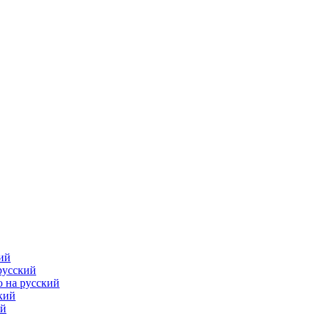
ий
русский
 на русский
кий
ий