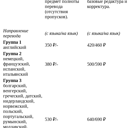
предмет полноты
базовые редактура и
перевода
корректура.
(отсутствия
пропусков).
Направление
(с языка/на язык)
(с языка/на язык)
перевода
Группа 1
350 ₽/-
420/460 ₽
английский
Группа 2
немецкий,
французский,
380 ₽/-
500/590 ₽
испанский,
итальянский
Группа 3
болгарский,
венгерский,
греческий, датский,
нидерландский,
норвежский,
польский,
португальский,
530 ₽/-
640/690 ₽
румынский,
молдавский,