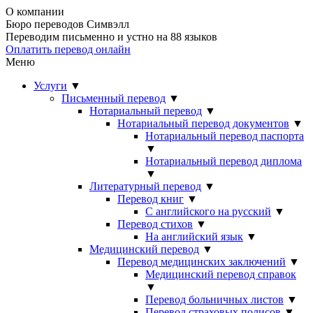
О компании
Бюро переводов Симвэлл
Переводим письменно и устно на 88 языков
Оплатить перевод онлайн
Меню
Услуги
▼
Письменный перевод
▼
Нотариальный перевод
▼
Нотариальный перевод документов
▼
Нотариальный перевод паспорта
▼
Нотариальный перевод диплома
▼
Литературный перевод
▼
Перевод книг
▼
С английского на русский
▼
Перевод стихов
▼
На английский язык
▼
Медицинский перевод
▼
Перевод медицинских заключений
▼
Медицинский перевод справок
▼
Перевод больничных листов
▼
Перевод страховых полисов
▼