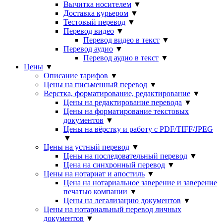
Вычитка носителем
▼
Доставка курьером
▼
Тестовый перевод
▼
Перевод видео
▼
Перевод видео в текст
▼
Перевод аудио
▼
Перевод аудио в текст
▼
Цены
▼
Описание тарифов
▼
Цены на письменный перевод
▼
Верстка, форматирование, редактирование
▼
Цены на редактирование перевода
▼
Цены на форматирование текстовых
документов
▼
Цены на вёрстку и работу с PDF/TIFF/JPEG
▼
Цены на устный перевод
▼
Цены на последовательный перевод
▼
Цена на синхронный перевод
▼
Цены на нотариат и апостиль
▼
Цена на нотариальное заверение и заверение
печатью компании
▼
Цены на легализацию документов
▼
Цены на нотариальный перевод личных
документов
▼