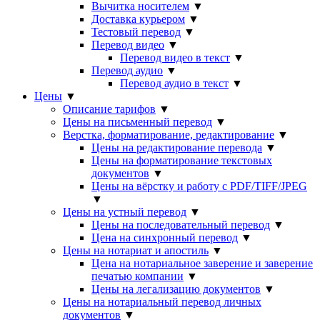
Вычитка носителем
▼
Доставка курьером
▼
Тестовый перевод
▼
Перевод видео
▼
Перевод видео в текст
▼
Перевод аудио
▼
Перевод аудио в текст
▼
Цены
▼
Описание тарифов
▼
Цены на письменный перевод
▼
Верстка, форматирование, редактирование
▼
Цены на редактирование перевода
▼
Цены на форматирование текстовых
документов
▼
Цены на вёрстку и работу с PDF/TIFF/JPEG
▼
Цены на устный перевод
▼
Цены на последовательный перевод
▼
Цена на синхронный перевод
▼
Цены на нотариат и апостиль
▼
Цена на нотариальное заверение и заверение
печатью компании
▼
Цены на легализацию документов
▼
Цены на нотариальный перевод личных
документов
▼