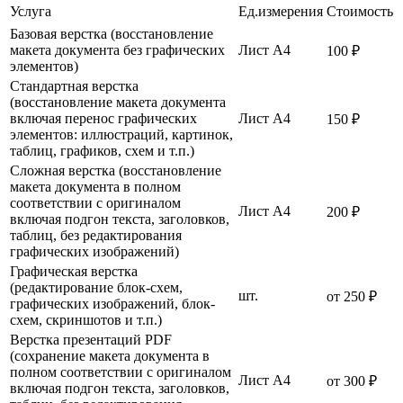
Услуга
Ед.измерения
Стоимость
Базовая верстка (восстановление
макета документа без графических
Лист А4
100 ₽
элементов)
Стандартная верстка
(восстановление макета документа
включая перенос графических
Лист А4
150 ₽
элементов: иллюстраций, картинок,
таблиц, графиков, схем и т.п.)
Сложная верстка (восстановление
макета документа в полном
соответствии с оригиналом
Лист А4
200 ₽
включая подгон текста, заголовков,
таблиц, без редактирования
графических изображений)
Графическая верстка
(редактирование блок-схем,
шт.
от 250 ₽
графических изображений, блок-
схем, скриншотов и т.п.)
Верстка презентаций PDF
(сохранение макета документа в
полном соответствии с оригиналом
Лист А4
от 300 ₽
включая подгон текста, заголовков,