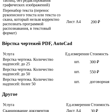
таблиц, без редактирования
графических изображений)
Перенабор текста (перенос
рукописного текста или текста со
скана, который нельзя корректно
Лист А4
200 ₽
распознать программой
распознавания, в текстовый
формат)
Вёрстка чертежей PDF, AutoCad
Услуга
Ед.измерения
Стоимость
Верстка чертежа. Количество
шт.
300 ₽
надписей: до 25
Верстка чертежа. Количество
шт.
550 ₽
надписей: до 50
Верстка чертежа. Количество
шт.
договорная
надписей: более 50
Другое
Услуга
Ед.измерения
Стоимость
Сканирование документов
Лист А4
30 ₽