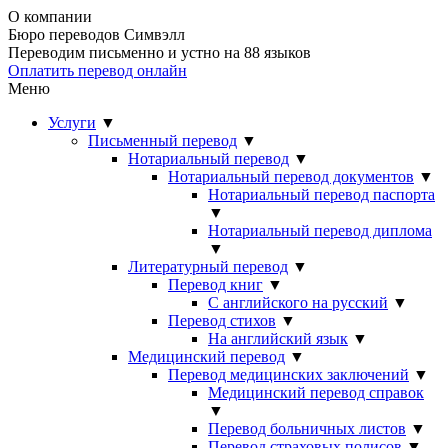
О компании
Бюро переводов Симвэлл
Переводим письменно и устно на 88 языков
Оплатить перевод онлайн
Меню
Услуги
▼
Письменный перевод
▼
Нотариальный перевод
▼
Нотариальный перевод документов
▼
Нотариальный перевод паспорта
▼
Нотариальный перевод диплома
▼
Литературный перевод
▼
Перевод книг
▼
С английского на русский
▼
Перевод стихов
▼
На английский язык
▼
Медицинский перевод
▼
Перевод медицинских заключений
▼
Медицинский перевод справок
▼
Перевод больничных листов
▼
Перевод страховых полисов
▼